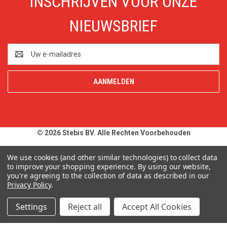
INSCHRIJVEN VOOR ONZE
NIEUWSBRIEF
E-
mailadres
© 2026 Stebis BV. Alle Rechten Voorbehouden
Alle prijzen en specificaties zijn onder voorbehoud, exclusief BTW,
We use cookies (and other similar technologies) to collect data
zolang de voorraad strekt. Afbeeldingen van producten kunnen
to improve your shopping experience.
By using our website,
you're agreeing to the collection of data as described in our
afwijken van de werkelijkheid. Op al onze aanbiedingen en
Privacy Policy
.
leveringen zijn onze
Algemene Leveringsvoorwaarden
van
toepassing. Wij wijzen u uitdrukkelijk op onze
Privacy Policy
.
Settings
Reject all
Accept All Cookies
Typefouten alsmede prijswijzigingen uitdrukkelijk voorbehouden.