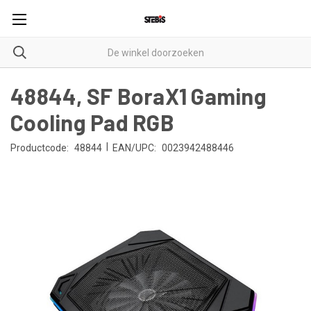
48844, SF BoraX1 Gaming
Cooling Pad RGB
|
Productcode:
48844
EAN/UPC:
0023942488446