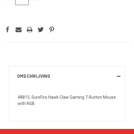
VERLAGEN
VERHOGEN
VAN
VAN
UNDEFINED
UNDEFINED
OMSCHRIJVING
48815, SureFire Hawk Claw Gaming 7-Button Mouse
with RGB