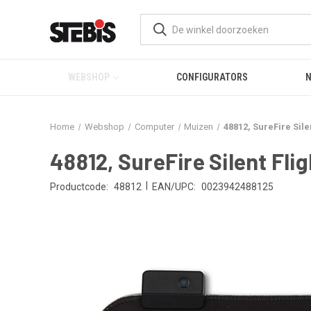
WEBSHOP
CONFIGURATORS
Home
Webshop
Computer
Muizen
48812, SureFire Si
48812, SureFire Silent Fl
|
Productcode:
48812
EAN/UPC:
0023942488125