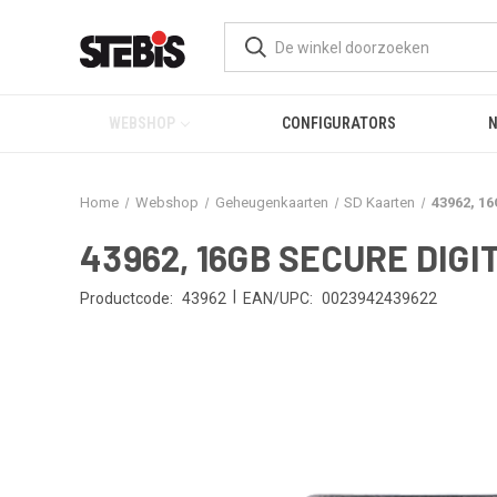
WEBSHOP
CONFIGURATORS
Home
Webshop
Geheugenkaarten
SD Kaarten
43962, 1
43962, 16GB SECURE DIGI
|
Productcode:
43962
EAN/UPC:
0023942439622