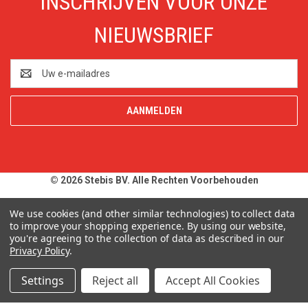
INSCHRIJVEN VOOR ONZE
NIEUWSBRIEF
E-
mailadres
© 2026 Stebis BV. Alle Rechten Voorbehouden
Alle prijzen en specificaties zijn onder voorbehoud, exclusief BTW,
We use cookies (and other similar technologies) to collect data
zolang de voorraad strekt. Afbeeldingen van producten kunnen
to improve your shopping experience.
By using our website,
you're agreeing to the collection of data as described in our
afwijken van de werkelijkheid. Op al onze aanbiedingen en
Privacy Policy
.
leveringen zijn onze
Algemene Leveringsvoorwaarden
van
toepassing. Wij wijzen u uitdrukkelijk op onze
Privacy Policy
.
Settings
Reject all
Accept All Cookies
Typefouten alsmede prijswijzigingen uitdrukkelijk voorbehouden.