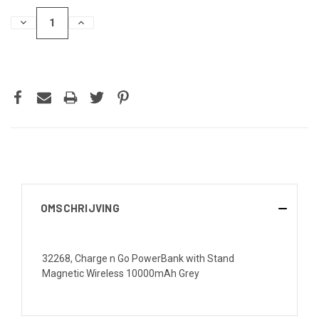
HOEVEELHEID
HOEVEELHEID
VERLAGEN
VERHOGEN
VAN
VAN
UNDEFINED
UNDEFINED
OMSCHRIJVING
32268, Charge n Go PowerBank with Stand
Magnetic Wireless 10000mAh Grey