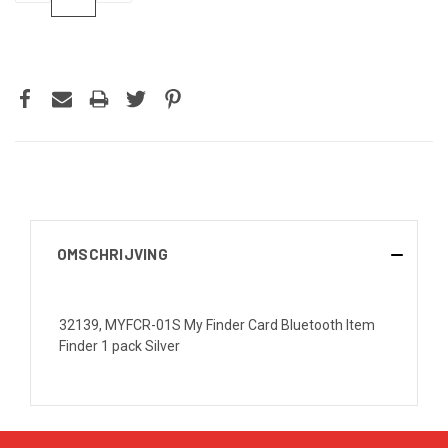
VERLAGEN
VERHOGEN
VAN
VAN
UNDEFINED
UNDEFINED
OMSCHRIJVING
32139, MYFCR-01S My Finder Card Bluetooth Item
Finder 1 pack Silver