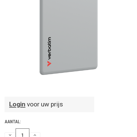
Login
voor uw prijs
AANTAL:
HOEVEELHEID
HOEVEELHEID