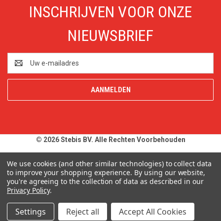
INSCHRIJVEN VOOR ONZE
NIEUWSBRIEF
E-
mailadres
© 2026 Stebis BV. Alle Rechten Voorbehouden
Alle prijzen en specificaties zijn onder voorbehoud, exclusief BTW,
We use cookies (and other similar technologies) to collect data
zolang de voorraad strekt. Afbeeldingen van producten kunnen
to improve your shopping experience.
By using our website,
you're agreeing to the collection of data as described in our
afwijken van de werkelijkheid. Op al onze aanbiedingen en
Privacy Policy
.
leveringen zijn onze
Algemene Leveringsvoorwaarden
van
toepassing. Wij wijzen u uitdrukkelijk op onze
Privacy Policy
.
Settings
Reject all
Accept All Cookies
Typefouten alsmede prijswijzigingen uitdrukkelijk voorbehouden.