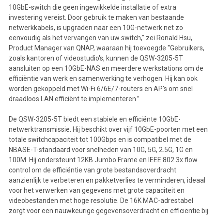
10GbE-switch die geen ingewikkelde installatie of extra
investering vereist. Door gebruik te maken van bestaande
netwerkkabels, is upgraden naar een 10G-netwerk net zo
eenvoudig als het vervangen van uw switch," zei Ronald Hsu,
Product Manager van QNAP, waaraan hij toevoegde "Gebruikers,
zoals kantoren of videostudio's, kunnen de QSW-3205-5T
aansluiten op een 10GbE-NAS en meerdere werkstations om de
efficiëntie van werk en samenwerking te verhogen. Hij kan ook
worden gekoppeld met Wi-Fi 6/6E/7-routers en AP's om snel
draadloos LAN efficiënt te implementeren.”
De QSW-3205-5T biedt een stabiele en efficiënte 10GbE-
netwerktransmissie. Hij beschikt over vijf 10GbE-poorten met een
totale switchcapaciteit tot 100Gbps en is compatibel met de
NBASE-T-standaard voor snelheden van 10G, 5G, 2.5G, 1G en
100M. Hij ondersteunt 12KB Jumbo Frame en IEEE 802.3x flow
control om de efficiëntie van grote bestandsoverdracht
aanzienlijk te verbeteren en pakketverlies te verminderen, ideaal
voor het verwerken van gegevens met grote capaciteit en
videobestanden met hoge resolutie. De 16K MAC-adrestabel
zorgt voor een nauwkeurige gegevensoverdracht en efficiëntie bij