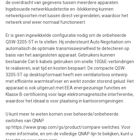
de overdracht van gegevens tussen meerdere apparaten.
Ingebouwde netwerklusdetectie en -blokkering kunnen
netwerkpoorten met lussen direct vergrendelen, waardoor het
netwerk snel weer normaal functioneert.
Er is geen ingewikkelde configuratie nodig om de onbeheerde
QSW-3205-5T in te stellen. Hij ondersteunt Auto Negotiation om
automatisch de optimale transmissiesnelheid te detecteren op
basis van het aangesloten apparaat. Gebruikers kunnen
bestaande Cat 6-kabels gebruiken om snelle 10GbE-verbindingen
te realiseren, wat tijd en kosten bespaart. De compacte QSW-
3205-5T op desktopformaat heeft een ventilatorloos ontwerp
met efficiënte warmteafvoer en werkt zonder storend geluid. Het
apparaat is ook uitgerust met EEA energiezuinige functies en
Klasse B-certificering voor lage elektromagnetische interferentie,
waardoor het ideaal is voor plaatsing in kantooromgevingen.
U kunt meer te weten komen over beheerde/onbeheerde
switches van QNAP
op
https://www.qnap.com/go/product/compare-switches
. Voor
meer informatie, en om de volledige QNAP-lijn te bekijken, kunt u