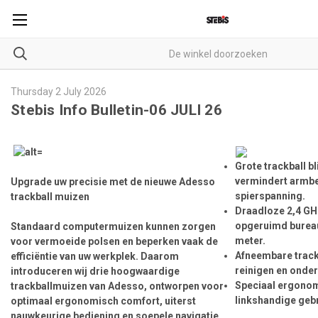
Thursday 2 July 2026
Stebis Info Bulletin-06 JULI 26
Grote trackball bl
vermindert armb
Upgrade uw precisie met de nieuwe Adesso
spierspanning.
trackball muizen
Draadloze 2,4 GH
opgeruimd bureau 
Standaard computermuizen kunnen zorgen
meter.
voor vermoeide polsen en beperken vaak de
Afneembare track
efficiëntie van uw werkplek. Daarom
reinigen en onde
introduceren wij drie hoogwaardige
Speciaal ergonom
trackballmuizen van Adesso, ontworpen voor
linkshandige geb
optimaal ergonomisch comfort, uiterst
nauwkeurige bediening en soepele navigatie.