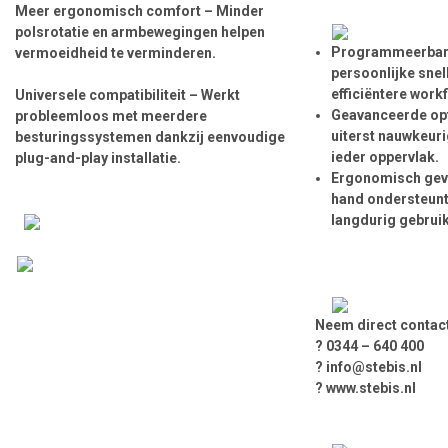
Meer ergonomisch comfort
– Minder
polsrotatie en armbewegingen helpen
Programmeerbar
vermoeidheid te verminderen.
persoonlijke sne
efficiëntere workf
Universele compatibiliteit
– Werkt
Geavanceerde opt
probleemloos met meerdere
uiterst nauwkeuri
besturingssystemen dankzij eenvoudige
ieder oppervlak.
plug-and-play installatie.
Ergonomisch gev
hand ondersteunt 
langdurig gebrui
Neem direct contact
? 0344 – 640 400
? info@stebis.nl
? www.stebis.nl