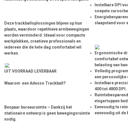
Instelbare DPI v
soepele cursorbe
Energiebesparen
slaapstand voor e
Deze trackballoplossingen blijven op hun
plaats, waardoor repetitieve armbewegingen
worden verminderd. Ideaal voor compacte
werkplekken, creatieve professionals en
iedereen die de hele dag comfortabel wil
Ergonomische dra
werken.
comfortabel ontw
belasting van han
Volledig progra
UIT VOORRAAD LEVERBAAR
een persoonlijke 
Instelbare precis
Waarom een Adesso Trackball?
400 tot 4800 DPI.
Ruimtebesparend
vingertoppen bedi
Eenvoudig te rein
Bespaar bureauruimte
– Dankzij het
eenvoudig uit de 
stationaire ontwerp is geen bewegingsruimte
nodig.