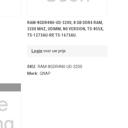
NDJE
TOEVOEGEN AAN WINKELMANDJE
RAM-8GDR4N0-UD-3200, 8 GB DDR4 RAM,
3200 MHZ, UDIMM, N0 VERSION, TS-855X,
TS-1273AU-RP, TS-1673AU.
Login
voor uw prijs
SKU:
RAM-8GDR4N0-UD-3200
Merk:
QNAP