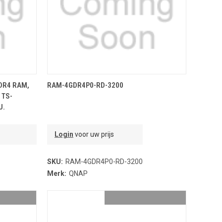
NDJE
TOEVOEGEN AAN WINKELMANDJE
DR4 RAM,
RAM-4GDR4P0-RD-3200
 TS-
U.
Login
voor uw prijs
SKU:
RAM-4GDR4P0-RD-3200
Merk:
QNAP