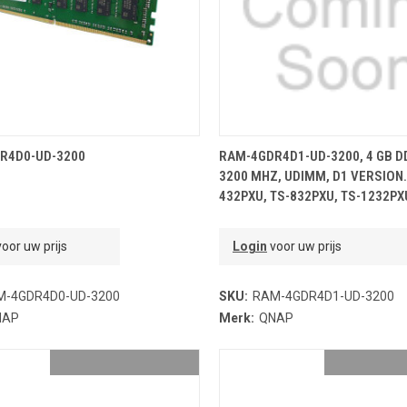
OEVOEGEN AAN WINKELMANDJE
TOEVOEGEN AAN WINKELMA
R4D0-UD-3200
RAM-4GDR4D1-UD-3200, 4 GB D
3200 MHZ, UDIMM, D1 VERSION.
432PXU, TS-832PXU, TS-1232PX
oor uw prijs
Login
voor uw prijs
M-4GDR4D0-UD-3200
SKU:
RAM-4GDR4D1-UD-3200
NAP
Merk:
QNAP