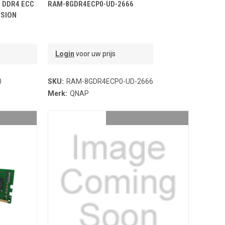
NDJE
TOEVOEGEN AAN WINKELMANDJE
 DDR4 ECC
RAM-8GDR4ECP0-UD-2666
RSION
Login
voor uw prijs
0
SKU:
RAM-8GDR4ECP0-UD-2666
Merk:
QNAP