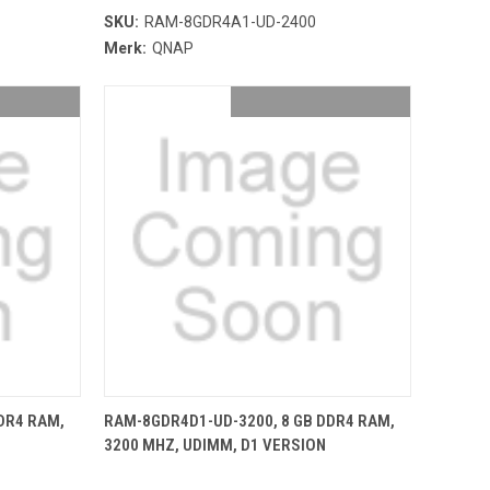
SKU:
RAM-8GDR4A1-UD-2400
Merk:
QNAP
NDJE
TOEVOEGEN AAN WINKELMANDJE
DR4 RAM,
RAM-8GDR4D1-UD-3200, 8 GB DDR4 RAM,
3200 MHZ, UDIMM, D1 VERSION