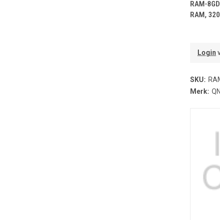
T
RAM-8GD
RAM, 320
Login
v
SKU:
RA
Merk:
Q