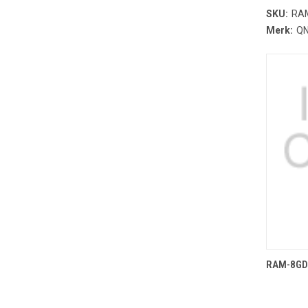
SKU:
RA
Merk:
Q
T
RAM-8GD