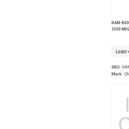
T
RAM-8GDR
3200 MHZ
Login
v
SKU:
RA
Merk:
Q