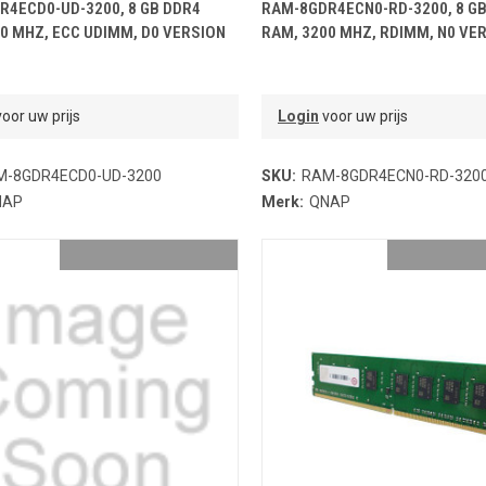
OEVOEGEN AAN WINKELMANDJE
TOEVOEGEN AAN WINKELMA
R4ECD0-UD-3200, 8 GB DDR4
RAM-8GDR4ECN0-RD-3200, 8 GB
0 MHZ, ECC UDIMM, D0 VERSION
RAM, 3200 MHZ, RDIMM, N0 VE
oor uw prijs
Login
voor uw prijs
M-8GDR4ECD0-UD-3200
SKU:
RAM-8GDR4ECN0-RD-320
NAP
Merk:
QNAP