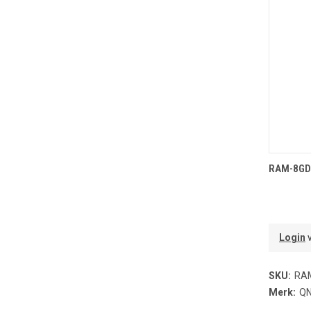
T
RAM-8GD
Login
v
SKU:
RA
Merk:
Q