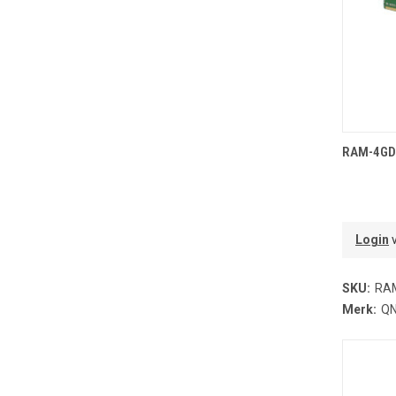
T
RAM-4GD
Login
v
SKU:
RA
Merk:
Q