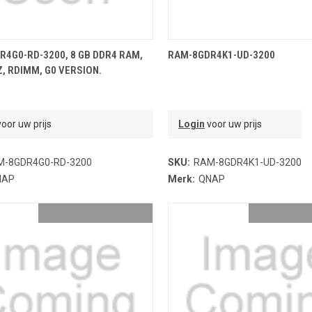
OEVOEGEN AAN WINKELMANDJE
TOEVOEGEN AAN WINKELMA
4G0-RD-3200, 8 GB DDR4 RAM,
RAM-8GDR4K1-UD-3200
, RDIMM, G0 VERSION.
oor uw prijs
Login
voor uw prijs
M-8GDR4G0-RD-3200
SKU:
RAM-8GDR4K1-UD-3200
NAP
Merk:
QNAP