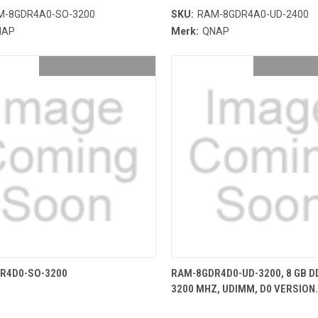
M-8GDR4A0-SO-3200
SKU:
RAM-8GDR4A0-UD-2400
NAP
Merk:
QNAP
OEVOEGEN AAN WINKELMANDJE
TOEVOEGEN AAN WINKELMA
R4D0-SO-3200
RAM-8GDR4D0-UD-3200, 8 GB D
3200 MHZ, UDIMM, D0 VERSION.