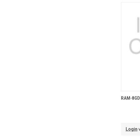
T
RAM-8GD
Login
v